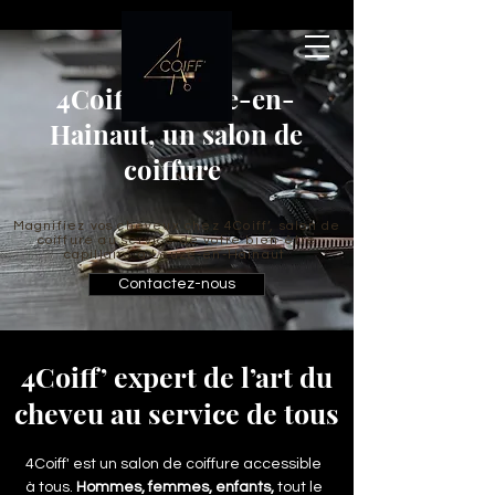
4Coiff’ à Leuze-en-
Hainaut, un salon de
coiffure
Magnifiez vos cheveux chez 4Coiff’, salon de
coiffure au service de votre bien-être
capillaire à Leuze-en-Hainaut
Contactez-nous
4Coiff’ expert de l’art du
cheveu au service de tous
4Coiff' est un salon de coiffure accessible
à tous.
Hommes, femmes, enfants,
tout le