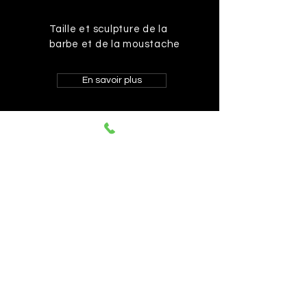
Taille et sculpture de la
barbe et de la moustache
En savoir plus
Contactez-moi !
Confiez vos cheveux aux mains
expertes d’une coiffeuse
qualifiée. Contactez-moi pour
prendre rendez-vous !
Appelez-nous au 0455 11 70 60